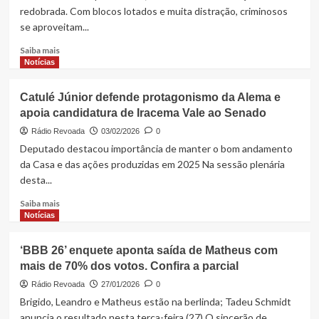
cria
redobrada. Com blocos lotados e muita distração, criminosos
bolsa
se aproveitam...
estadual
para
Read
Saiba mais
conselheiros
more
Notícias
tutelares
about
no
Do
Catulé Júnior defende protagonismo da Alema e
Maranhão
golpe
apoia candidatura de Iracema Vale ao Senado
do
PIX
Rádio Revoada
03/02/2026
0
ao
Deputado destacou importância de manter o bom andamento
‘Boa
da Casa e das ações produzidas em 2025 Na sessão plenária
noite,
desta...
Cinderela’:
veja
Read
Saiba mais
como
more
Notícias
se
about
proteger
Catulé
‘BBB 26’ enquete aponta saída de Matheus com
no
Júnior
carnaval
mais de 70% dos votos. Confira a parcial
defende
protagonismo
Rádio Revoada
27/01/2026
0
da
Brigido, Leandro e Matheus estão na berlinda; Tadeu Schmidt
Alema
anuncia o resultado nesta terça-feira (27) O sincerão de