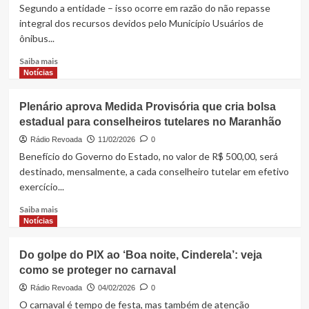
aula
Segundo a entidade – isso ocorre em razão do não repasse
inaugural
integral dos recursos devidos pelo Município Usuários de
do
ônibus...
Projeto
Fundação
Read
Saiba mais
Digital
more
Notícias
about
SET
Plenário aprova Medida Provisória que cria bolsa
aponta
estadual para conselheiros tutelares no Maranhão
que
Prefeitura
Rádio Revoada
11/02/2026
0
de
Benefício do Governo do Estado, no valor de R$ 500,00, será
São
destinado, mensalmente, a cada conselheiro tutelar em efetivo
Luís
exercício...
deve
R$
Read
Saiba mais
5
more
Notícias
Milhões
about
a
Plenário
Do golpe do PIX ao ‘Boa noite, Cinderela’: veja
empresas
aprova
de
como se proteger no carnaval
Medida
ônibus
Provisória
Rádio Revoada
04/02/2026
0
que
O carnaval é tempo de festa, mas também de atenção