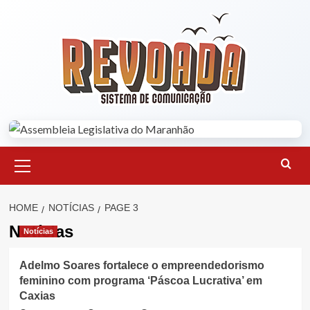
Skip
to
content
Primary
Menu
HOME
NOTÍCIAS
PAGE 3
Notícias
Notícias
Adelmo Soares fortalece o empreendedorismo
feminino com programa ‘Páscoa Lucrativa’ em
Caxias