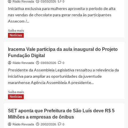
Rádio Revoada
03/03/2026
0
Iniciativa exclusiva para mulheres aproveita o período de alta
nas vendas de chocolate para gerar renda às participantes
Assecom /...
Read
Saiba mais
more
Notícias
about
Adelmo
Iracema Vale participa da aula inaugural do Projeto
Soares
Fundação Digital
fortalece
o
Rádio Revoada
03/03/2026
0
empreendedorismo
Presidente da Assembleia Legislativa ressaltou a relevância da
feminino
iniciativa para ampliar as oportunidades da juventude
com
maranhense Agência Assembleia A presidente...
programa
‘Páscoa
Read
Saiba mais
Lucrativa’
more
Notícias
em
about
Caxias
Iracema
SET aponta que Prefeitura de São Luís deve R$ 5
Vale
Milhões a empresas de ônibus
participa
da
Rádio Revoada
20/02/2026
0