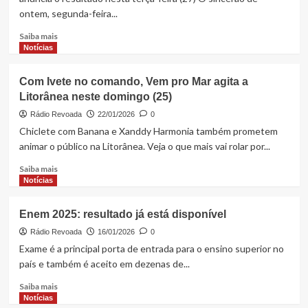
e
ontem, segunda-feira...
apoia
candidatura
Read
Saiba mais
de
more
Notícias
Iracema
about
Vale
‘BBB
Com Ivete no comando, Vem pro Mar agita a
ao
26’
Senado
Litorânea neste domingo (25)
enquete
aponta
Rádio Revoada
22/01/2026
0
saída
Chiclete com Banana e Xanddy Harmonia também prometem
de
animar o público na Litorânea. Veja o que mais vai rolar por...
Matheus
com
Read
Saiba mais
mais
more
Notícias
de
about
70%
Com
Enem 2025: resultado já está disponível
dos
Ivete
votos.
no
Rádio Revoada
16/01/2026
0
Confira
comando,
Exame é a principal porta de entrada para o ensino superior no
a
Vem
país e também é aceito em dezenas de...
parcial
pro
Mar
Read
Saiba mais
agita
more
Notícias