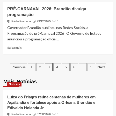
a
about
Litorânea
Enem
PRÉ-CARNAVAL 2026: Brandão divulga
neste
2025:
programação
domingo
resultado
(25)
já
Rádio Revoada
29/12/2025
0
está
Governador Brandão publicou nas Redes Sociais, a
disponível
Programação do pré-Carnaval 2026 O Governo do Estado
anunciou a programação oficial...
Read
Saiba mais
more
about
PRÉ-
Paginação
CARNAVAL
3
…
Previous
1
2
4
5
6
9
Next
2026:
de
Brandão
Mais Notícias
divulga
posts
Notícias
programação
Luiza do Friagro reúne centenas de mulheres em
Açailândia e fortalece apoio a Orleans Brandão e
Edivaldo Holanda Jr
Rádio Revoada
07/08/2026
0