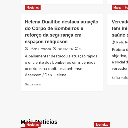
more
about
Notícias
Maranhã
Operação
combate
Helena Duailibe destaca atuação
Veread
cobranças
do Corpo de Bombeiros e
tem ini
irregulares
em
reforço da segurança em
saúde 
estacionamentos
espaços religiosos
Rádio R
em
Projeto 
Rádio Revoada
20/05/2026
0
área
objetivo,
A parlamentar destacou a atuação rápida
pública
durante
e social
e eficiente dos bombeiros em incêndios
o
vereadora
ocorridos na capital maranhense
São
Assecom / Dep. Helena...
João
Saiba mais
Read
Saiba mais
more
about
Helena
Duailibe
destaca
atuação
Mais Notícias
do
Notícias
Notícias
Corpo