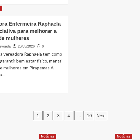
about
more
região
Flamengo
about
o
termina
“Não
fase
vi
ora Enfermeira Raphaela
de
revolta
grupos
ciativa para melhorar a
quando
da
se
de mulheres
Libertadores
beneficiaram”,
evoada
20/05/2026
0
com
afirma
da vereadora Raphaela tem como
a
Yglesio
melhor
 garantir bem estar físico, mental
sobre
campanha
postura
 de mulheres em Pirapemas A
dos
...
deputados
Read
da
more
oposição
about
Vereadora
Enfermeira
Paginação
Raphaela
1
…
2
3
4
10
Next
tem
de
iniciativa
para
posts
Notícias
Notícias
melhorar