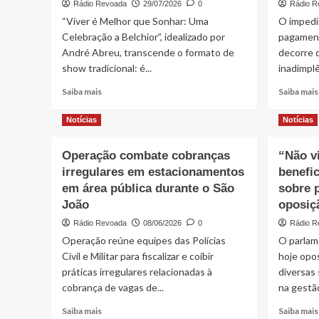
Rádio Revoada
29/07/2026
0
Rádio R
“Viver é Melhor que Sonhar: Uma
O impedi
Celebração a Belchior”, idealizado por
pagamen
André Abreu, transcende o formato de
decorre 
show tradicional: é...
inadimplê
Read
Saiba mais
Saiba mais
more
about
Notícias
Notícias
IMPERDÍVEL!
Viver
Operação combate cobranças
“Não v
é
irregulares em estacionamentos
Melhor
benefic
que
em área pública durante o São
sobre 
Sonhar:
João
oposiç
Uma
Rádio Revoada
08/06/2026
0
Rádio R
Celebração
a
Operação reúne equipes das Polícias
O parlam
Belchior
Civil e Militar para fiscalizar e coibir
hoje opos
práticas irregulares relacionadas à
diversas 
cobrança de vagas de...
na gestã
Read
Saiba mais
Saiba mais