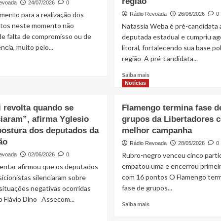
região
evoada
24/07/2026
0
mento para a realização dos
Rádio Revoada
26/06/2026
0
tos neste momento não
Natassia Weba é pré-candidata 
de falta de compromisso ou de
deputada estadual e cumpriu a
ncia, muito pelo...
litoral, fortalecendo sua base pol
região A pré-candidata...
Read
more
Read
Saiba mais
about
more
Notícias
Gestão
about
Iracema
Natassia
i revolta quando se
Flamengo termina fase d
Vale
e
iaram”, afirma Yglesio
preserva
grupos da Libertadores 
Hemetério
a
postura dos deputados da
melhor campanha
Weba
imprensa
cumprem
ão
Rádio Revoada
28/05/2026
0
e
agenda
Rubro-negro venceu cinco parti
evoada
02/06/2026
0
cumpre
no
as
empatou uma e encerrou primeir
entar afirmou que os deputados
litoral
regras
com 16 pontos O Flamengo term
e
icionistas silenciaram sobre
eleitorais
fortalecem
fase de grupos...
situações negativas ocorridas
base
o Flávio Dino Assecom...
Read
Saiba mais
política
more
Read
na