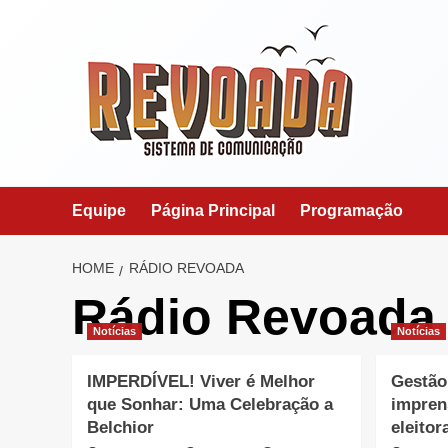
Skip
to
content
Equipe
Página Principal
Programação
HOME
RÁDIO REVOADA
Rádio Revoada
Notícias
Notícias
IMPERDÍVEL! Viver é Melhor
Gestão
que Sonhar: Uma Celebração a
impren
Belchior
eleitor